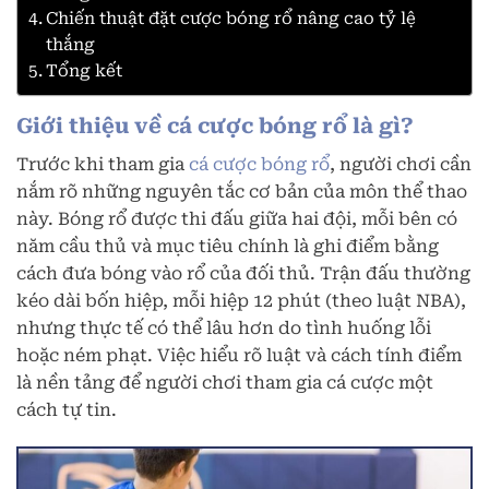
Chiến thuật đặt cược bóng rổ nâng cao tỷ lệ
thắng
Tổng kết
Giới thiệu về cá cược bóng rổ là gì?
Trước khi tham gia
cá cược bóng rổ
, người chơi cần
nắm rõ những nguyên tắc cơ bản của môn thể thao
này. Bóng rổ được thi đấu giữa hai đội, mỗi bên có
năm cầu thủ và mục tiêu chính là ghi điểm bằng
cách đưa bóng vào rổ của đối thủ. Trận đấu thường
kéo dài bốn hiệp, mỗi hiệp 12 phút (theo luật NBA),
nhưng thực tế có thể lâu hơn do tình huống lỗi
hoặc ném phạt. Việc hiểu rõ luật và cách tính điểm
là nền tảng để người chơi tham gia cá cược một
cách tự tin.