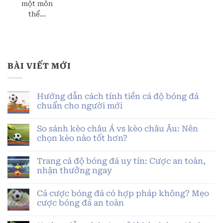
một môn
thể...
BÀI VIẾT MỚI
Hướng dẫn cách tính tiền cá độ bóng đá
chuẩn cho người mới
So sánh kèo châu Á vs kèo châu Âu: Nên
chọn kèo nào tốt hơn?
Trang cá độ bóng đá uy tín: Cược an toàn,
nhận thưởng ngay
Cá cược bóng đá có hợp pháp không? Mẹo
cược bóng đá an toàn