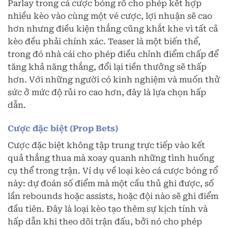
Parlay trong cá cược bóng rổ cho phép kết hợp
nhiều kèo vào cùng một vé cược, lợi nhuận sẽ cao
hơn nhưng điều kiện thắng cũng khắt khe vì tất cả
kèo đều phải chính xác. Teaser là một biến thể,
trong đó nhà cái cho phép điều chỉnh điểm chấp để
tăng khả năng thắng, đổi lại tiền thưởng sẽ thấp
hơn. Với những người có kinh nghiệm và muốn thử
sức ở mức độ rủi ro cao hơn, đây là lựa chọn hấp
dẫn.
Cược đặc biệt (Prop Bets)
Cược đặc biệt không tập trung trực tiếp vào kết
quả thắng thua mà xoay quanh những tình huống
cụ thể trong trận. Ví dụ về loại kèo cá cược bóng rổ
này: dự đoán số điểm mà một cầu thủ ghi được, số
lần rebounds hoặc assists, hoặc đội nào sẽ ghi điểm
đầu tiên. Đây là loại kèo tạo thêm sự kịch tính và
hấp dẫn khi theo dõi trận đấu, bởi nó cho phép