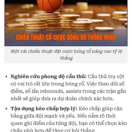
Một vài chiến thuật đặt cược bóng rổ nâng cao tỷ lệ
thắng
Nghiên cứu phong độ cầu thủ:
Cầu thủ trụ cột
có vai trò rất lớn trong bóng rổ. Việc theo dõi số
điểm, số lần rebounds, assists trong các trận gần
nhất sẽ giúp đưa ra dự đoán chính xác hơn.
Tận dụng kèo chấp hợp lý:
Kèo chấp giúp cân
bằng giữa đội mạnh và yếu. Nếu nắm rõ thói
quen ghi điểm của từng đội, bạn có thể chọn kèo
chấp phù hợp để tăng cơ hội thắng.