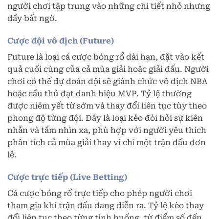
người chơi tập trung vào những chi tiết nhỏ nhưng
đầy bất ngờ.
Cược đội vô địch (Future)
Future là loại cá cược bóng rổ dài hạn, đặt vào kết
quả cuối cùng của cả mùa giải hoặc giải đấu. Người
chơi có thể dự đoán đội sẽ giành chức vô địch NBA
hoặc cầu thủ đạt danh hiệu MVP. Tỷ lệ thường
được niêm yết từ sớm và thay đổi liên tục tùy theo
phong độ từng đội. Đây là loại kèo đòi hỏi sự kiên
nhẫn và tầm nhìn xa, phù hợp với người yêu thích
phân tích cả mùa giải thay vì chỉ một trận đấu đơn
lẻ.
Cược trực tiếp (Live Betting)
Cá cược bóng rổ trực tiếp cho phép người chơi
tham gia khi trận đấu đang diễn ra. Tỷ lệ kèo thay
đổi liên tục theo từng tình huống, từ điểm số đến