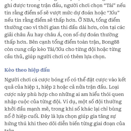
ghi được trong trận đấu, người chơi chọn “Tài” nếu
tin rằng điểm số sẽ vượt mức dự đoán hoặc “Xỉu”
nếu tin rằng điểm sẽ thấp hơn. Ở NBA, tổng điểm
thường cao vì thời gian thi đấu dài hơn, còn tại các
giải châu Âu hay châu Á, con số dự đoán thường
thấp hơn. Bên cạnh tổng điểm toàn trận, Bong88
còn cung cấp kèo Tài/Xỉu cho từng đội hoặc từng
cầu thủ, giúp người chơi có thêm lựa chọn.
Kèo theo hiệp đấu
Người chơi cá cược bóng rổ có thể đặt cược vào kết
quả của hiệp 1, hiệp 2 hoặc cả nửa trận đầu. Loại
cược này phù hợp cho những ai am hiểu thói quen
nhập cuộc của từng đội. Ví dụ, một số đội thường
khởi đầu mạnh mẽ, trong khi số khác lại chỉ bùng
nổ ở hiệp cuối. Đây là lựa chọn giúp gia tăng sự
hứng thú khi theo dõi diễn biến từng giai đoạn của
trận.