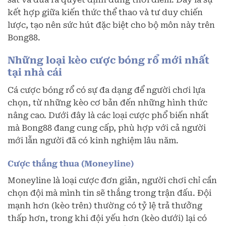
kết hợp giữa kiến thức thể thao và tư duy chiến
lược, tạo nên sức hút đặc biệt cho bộ môn này trên
Bong88.
Những loại kèo cược bóng rổ mới nhất
tại nhà cái
Cá cược bóng rổ có sự đa dạng để người chơi lựa
chọn, từ những kèo cơ bản đến những hình thức
nâng cao. Dưới đây là các loại cược phổ biến nhất
mà Bong88 đang cung cấp, phù hợp với cả người
mới lẫn người đã có kinh nghiệm lâu năm.
Cược thắng thua (Moneyline)
Moneyline là loại cược đơn giản, người chơi chỉ cần
chọn đội mà mình tin sẽ thắng trong trận đấu. Đội
mạnh hơn (kèo trên) thường có tỷ lệ trả thưởng
thấp hơn, trong khi đội yếu hơn (kèo dưới) lại có